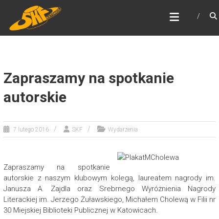
Skip
ŚLĄSKI KLUB FANTASTYKI
to
Najstarszy klub fantastyki w Polsce
content
Zapraszamy na spotkanie
autorskie
7 lutego 2016
SKF
Wydarzenia
Zapraszamy na spotkanie
autorskie z naszym klubowym kolegą, laureatem nagrody im.
Janusza A. Zajdla oraz Srebrnego Wyróżnienia Nagrody
Literackiej im. Jerzego Żuławskiego, Michałem Cholewą w Filii nr
30 Miejskiej Biblioteki Publicznej w Katowicach.