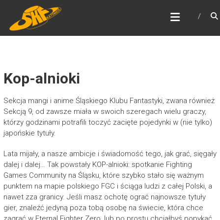
Skip
ŚLĄSKI KLUB FANTASTYKI
to
Najstarszy klub fantastyki w Polsce
content
Kop-alnioki
Sekcja mangi i anime Śląskiego Klubu Fantastyki, zwana również
Sekcją 9, od zawsze miała w swoich szeregach wielu graczy,
którzy godzinami potrafili toczyć zacięte pojedynki w (nie tylko)
japońskie tytuły.
Lata mijały, a nasze ambicje i świadomość tego, jak grać, sięgały
dalej i dalej… Tak powstały KOP-alnioki: spotkanie Fighting
Games Community na Śląsku, które szybko stało się ważnym
punktem na mapie polskiego FGC i ściąga ludzi z całej Polski, a
nawet zza granicy. Jeśli masz ochotę ograć najnowsze tytuły
gier, znaleźć jedyną poza tobą osobę na świecie, która chce
zagrać w Eternal Fighter Zero, lub po prostu chciałbyś popykać