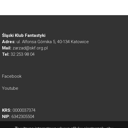
Śląski Klub Fantastyki
Adres:
ul. Alfonsa Górnika 5, 40-134 Katowice
Mail:
zarzad@skf.org.pl
Tel:
32 253 98 04
Facebook
Youtube
KRS:
0000037374
NIP:
6342305504
REGON:
003547420