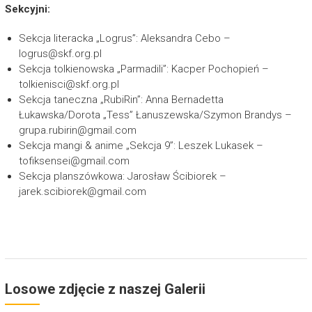
Sekcyjni:
Sekcja literacka „Logrus”: Aleksandra Cebo –
logrus@skf.org.pl
Sekcja tolkienowska „Parmadili”: Kacper Pochopień –
tolkienisci@skf.org.pl
Sekcja taneczna „RubiRin”: Anna Bernadetta
Łukawska/Dorota „Tess” Łanuszewska/Szymon Brandys –
grupa.rubirin@gmail.com
Sekcja mangi & anime „Sekcja 9”: Leszek Lukasek –
tofiksensei@gmail.com
Sekcja planszówkowa: Jarosław Ścibiorek –
jarek.scibiorek@gmail.com
Losowe zdjęcie z naszej Galerii