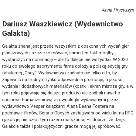
Anna Hrycyszyn
Dariusz Waszkiewicz (Wydawnictwo
Galakta)
Galakta znana jest przede wszystkim z doskonałych wydań gier
planszowych i szczerze mówiąc, samo ten fakt mógłby
wystarczyć na nominację – ale to dalece nie wszystko. W 2020
roku do swojego asortymentu firma dołożyła polską edycję gry
fabularnej „Obcy”. Wydawnictwo zadbało nie tylko o to, by
zapewnić na trudnym rynku odpowiednią promocję, o jakość
wydania i dodatkowych materiałów (kostki i ekran mistrza gry, a w
tym roku pojawiają się dalsze produkty) ale zadbali nawet o
spójność tłumaczeniową z równolegle wydawanymi przez
wydawnictwo Vesper książkami Alana Deana Fostera na
podstawie filmów. Seria o Obcych zasługiwała od wielu lat na RPG
i jakoś jej nie szło. Tym razem ma szansę – i dobrze, że dzięki
Galakcie także i polskojęzyczni gracze mogą jej spróbować.