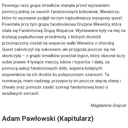
Pewnego razu grupa śmiałków stanęła przed wyzwaniem
pomocy jednej ze swoich fandomowych koleżanek, Wiewiórze,
które to wyzwanie podjęli niczym najtrudniejszy erpegowy quest.
Powstała przy tym grupa facebookowa Drużyna Wiewióry, która
stała się Fandomową Grupą Wsparcia. Wystawiane były na niej na
licytację popkulturowe przedmioty, z których dochód
przeznaczony został na wsparcie walki Wiewióry z chorobą.
Quest zakończył się sukcesem, ale przygoda jeszcze się nie
skończyła – z grupki śmiałków powstał legion, który obecnie liczy
sobie prawie 4 tysiące mieczy, łuków i toporów. I dalej, za
pomocą aukcji fandomowych dóbr, wspiera kolejnych
wojowników na ich drodze ku polepszonym szansom. Ta
nominacja, mam nadzieję, przysporzy im jeszcze więcej sławy i
chwały oraz pomoże zasilić szeregi fandomowej braci o
wrażliwych sercach.
Magdalena Grajcar
Adam Pawłowski (Kapitularz)