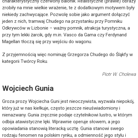
charakterystyczny czerwony balonik. Realistyczne (prawie) obrazy
zrobiły na mnie wielkie wrażenie, te z dodatkowym motywem były
niekiedy zachwycające. Pozwolę sobie jako argument dołączyć
jeden z nich, tramwaj Chudego na przystanku przy Pomniku
Odkrywców w Lizbonie – ważny pomnik, atrakcja turystyczna, a
przy tym lekki żarcik, gdy m.in. Vasco da Gama czy Ferdynand
Magellan tłoczą się przy wejściu do wagonu.
Z przyjemnością więc nominuję Grzegorza Chudego do Śląkfy w
kategorii Twórcy Roku.
Piotr W. Cholewa
Wojciech Gunia
Groza prozy Wojciecha Guni jest nieoczywista, wyzwala niepokój,
który już w nas kiełkuje, często jeszcze nieuświadomiony i
nienazwany. Gunia zręcznie podaje czytelnikowi lustro, w którym
odbija atawistyczne lęki. Wprawnie operuje słowem, a jego
opowiadania stanowią literacką ucztę. Gunia stanowi swego
rodzaju fenomen na polskim rynku, a odmienność jego stylu i