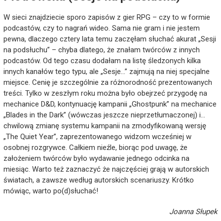
W sieci znajdziecie sporo zapisów z gier RPG – czy to w formie
podcastów, czy to nagrań wideo. Sama nie gram i nie jestem
pewna, dlaczego cztery lata temu zaczęłam słuchać akurat „Sesji
na podsłuchu” – chyba dlatego, że znałam twórców z innych
podcastów. Od tego czasu dodałam na listę śledzonych kilka
innych kanałów tego typu, ale „Sesje…” zajmują na niej specjalne
miejsce. Cenię je szczególnie za różnorodność prezentowanych
treści. Tylko w zeszłym roku można było obejrzeć przygodę na
mechanice D&D, kontynuację kampanii „Ghostpunk” na mechanice
„Blades in the Dark” (wówczas jeszcze nieprzetłumaczonej) i…
chwilową zmianę systemu kampanii na zmodyfikowaną wersję
„The Quiet Year”, zaprezentowanego widzom wcześniej w
osobnej rozgrywce. Całkiem nieźle, biorąc pod uwagę, że
założeniem twórców było wydawanie jednego odcinka na
miesiąc. Warto też zaznaczyć że najczęściej grają w autorskich
światach, a zawsze według autorskich scenariuszy. Krótko
mówiąc, warto po(d)słuchać!
Joanna Słupek