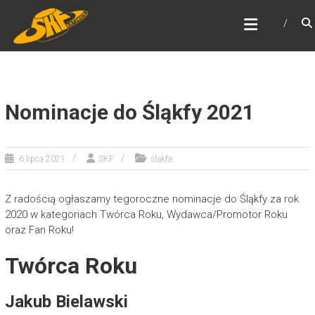
Skip
ŚLĄSKI KLUB FANTASTYKI
to
Najstarszy klub fantastyki w Polsce
content
Nominacje do Śląkfy 2021
6 lipca 2021
SKF
śląkfa
Z radością ogłaszamy tegoroczne nominacje do Śląkfy za rok
2020 w kategoriach Twórca Roku, Wydawca/Promotor Roku
oraz Fan Roku!
Twórca Roku
Jakub Bielawski