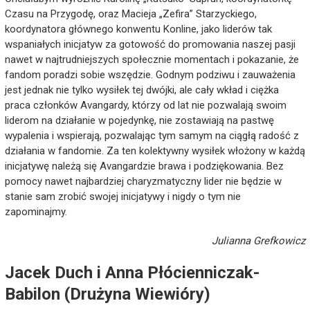
Czasu na Przygodę, oraz Macieja „Zefira” Starzyckiego,
koordynatora głównego konwentu Konline, jako liderów tak
wspaniałych inicjatyw za gotowość do promowania naszej pasji
nawet w najtrudniejszych społecznie momentach i pokazanie, że
fandom poradzi sobie wszędzie. Godnym podziwu i zauważenia
jest jednak nie tylko wysiłek tej dwójki, ale cały wkład i ciężka
praca członków Avangardy, którzy od lat nie pozwalają swoim
liderom na działanie w pojedynkę, nie zostawiają na pastwę
wypalenia i wspierają, pozwalając tym samym na ciągłą radość z
działania w fandomie. Za ten kolektywny wysiłek włożony w każdą
inicjatywę należą się Avangardzie brawa i podziękowania. Bez
pomocy nawet najbardziej charyzmatyczny lider nie będzie w
stanie sam zrobić swojej inicjatywy i nigdy o tym nie
zapominajmy.
Julianna Grefkowicz
Jacek Duch i Anna Płócienniczak-
Babilon (Drużyna Wiewióry)