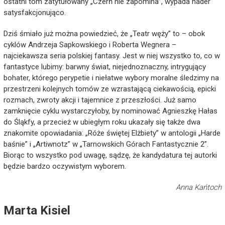
ostatni tom zatytułowany „Czerń nie zapomina”, wypada nader
satysfakcjonująco.
Dziś śmiało już można powiedzieć, że „Teatr węży” to – obok
cyklów Andrzeja Sapkowskiego i Roberta Wegnera –
najciekawsza seria polskiej fantasy. Jest w niej wszystko to, co w
fantastyce lubimy: barwny świat, niejednoznaczny, intrygujący
bohater, którego perypetie i niełatwe wybory moralne śledzimy na
przestrzeni kolejnych tomów ze wzrastającą ciekawością, epicki
rozmach, zwroty akcji i tajemnice z przeszłości. Już samo
zamknięcie cyklu wystarczyłoby, by nominować Agnieszkę Hałas
do Śląkfy, a przecież w ubiegłym roku ukazały się także dwa
znakomite opowiadania: „Róże świętej Elżbiety” w antologii „Harde
baśnie” i „Artiwnotz” w „Tarnowskich Górach Fantastycznie 2”.
Biorąc to wszystko pod uwagę, sądzę, że kandydatura tej autorki
będzie bardzo oczywistym wyborem.
Anna Kańtoch
Marta Kisiel