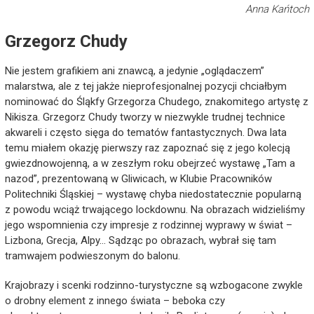
Anna Kańtoch
Grzegorz Chudy
Nie jestem grafikiem ani znawcą, a jedynie „oglądaczem”
malarstwa, ale z tej jakże nieprofesjonalnej pozycji chciałbym
nominować do Śląkfy Grzegorza Chudego, znakomitego artystę z
Nikisza. Grzegorz Chudy tworzy w niezwykle trudnej technice
akwareli i często sięga do tematów fantastycznych. Dwa lata
temu miałem okazję pierwszy raz zapoznać się z jego kolecją
gwiezdnowojenną, a w zeszłym roku obejrzeć wystawę „Tam a
nazod”, prezentowaną w Gliwicach, w Klubie Pracowników
Politechniki Śląskiej – wystawę chyba niedostatecznie popularną
z powodu wciąż trwającego lockdownu. Na obrazach widzieliśmy
jego wspomnienia czy impresje z rodzinnej wyprawy w świat –
Lizbona, Grecja, Alpy… Sądząc po obrazach, wybrał się tam
tramwajem podwieszonym do balonu.
Krajobrazy i scenki rodzinno-turystyczne są wzbogacone zwykle
o drobny element z innego świata – beboka czy