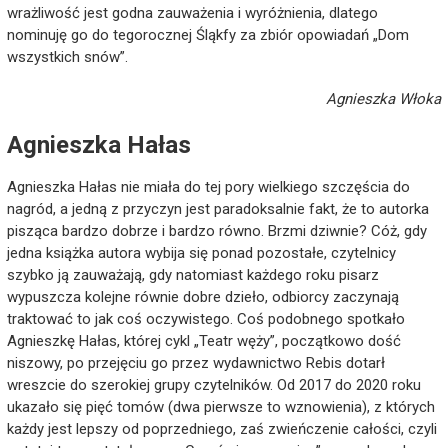
wrażliwość jest godna zauważenia i wyróżnienia, dlatego
nominuję go do tegorocznej Śląkfy za zbiór opowiadań „Dom
wszystkich snów”.
Agnieszka Włoka
Agnieszka Hałas
Agnieszka Hałas nie miała do tej pory wielkiego szczęścia do
nagród, a jedną z przyczyn jest paradoksalnie fakt, że to autorka
pisząca bardzo dobrze i bardzo równo. Brzmi dziwnie? Cóż, gdy
jedna książka autora wybija się ponad pozostałe, czytelnicy
szybko ją zauważają, gdy natomiast każdego roku pisarz
wypuszcza kolejne równie dobre dzieło, odbiorcy zaczynają
traktować to jak coś oczywistego. Coś podobnego spotkało
Agnieszkę Hałas, której cykl „Teatr węży”, początkowo dość
niszowy, po przejęciu go przez wydawnictwo Rebis dotarł
wreszcie do szerokiej grupy czytelników. Od 2017 do 2020 roku
ukazało się pięć tomów (dwa pierwsze to wznowienia), z których
każdy jest lepszy od poprzedniego, zaś zwieńczenie całości, czyli