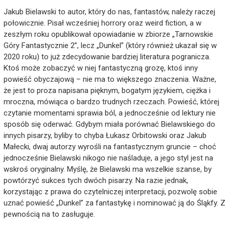
Jakub Bielawski to autor, który do nas, fantastów, należy raczej
połowicznie. Pisał wcześniej horrory oraz weird fiction, a w
zeszłym roku opublikował opowiadanie w zbiorze „Tarnowskie
Góry Fantastycznie 2”, lecz „Dunkel” (który również ukazał się w
2020 roku) to już zdecydowanie bardziej literatura pogranicza.
Ktoś może zobaczyć w niej fantastyczną grozę, ktoś inny
powieść obyczajową – nie ma to większego znaczenia. Ważne,
że jest to proza napisana pięknym, bogatym językiem, ciężka i
mroczna, mówiąca o bardzo trudnych rzeczach. Powieść, której
czytanie momentami sprawia ból, a jednocześnie od lektury nie
sposób się oderwać. Gdybym miała porównać Bielawskiego do
innych pisarzy, byliby to chyba Łukasz Orbitowski oraz Jakub
Małecki, dwaj autorzy wyrośli na fantastycznym gruncie – choć
jednocześnie Bielawski nikogo nie naśladuje, a jego styl jest na
wskroś oryginalny. Myślę, że Bielawski ma wszelkie szanse, by
powtórzyć sukces tych dwóch pisarzy. Na razie jednak,
korzystając z prawa do czytelniczej interpretacji, pozwolę sobie
uznać powieść „Dunkel” za fantastykę i nominować ją do Śląkfy. Z
pewnością na to zasługuje.