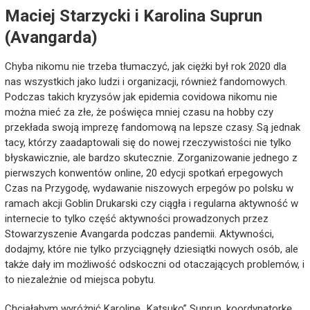
Maciej Starzycki i Karolina Suprun
(Avangarda)
Chyba nikomu nie trzeba tłumaczyć, jak ciężki był rok 2020 dla
nas wszystkich jako ludzi i organizacji, również fandomowych.
Podczas takich kryzysów jak epidemia covidowa nikomu nie
można mieć za złe, że poświęca mniej czasu na hobby czy
przekłada swoją imprezę fandomową na lepsze czasy. Są jednak
tacy, którzy zaadaptowali się do nowej rzeczywistości nie tylko
błyskawicznie, ale bardzo skutecznie. Zorganizowanie jednego z
pierwszych konwentów online, 20 edycji spotkań erpegowych
Czas na Przygodę, wydawanie niszowych erpegów po polsku w
ramach akcji Goblin Drukarski czy ciągła i regularna aktywność w
internecie to tylko część aktywności prowadzonych przez
Stowarzyszenie Avangarda podczas pandemii. Aktywności,
dodajmy, które nie tylko przyciągnęły dziesiątki nowych osób, ale
także dały im możliwość odskoczni od otaczających problemów, i
to niezależnie od miejsca pobytu.
Chciałabym wyróżnić Karolinę „Katsuko” Suprun, koordynatorkę