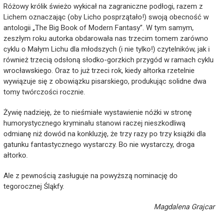
Różowy królik świeżo wykicał na zagraniczne podłogi, razem z
Lichem oznaczając (oby Licho posprzątało!) swoją obecność w
antologii „The Big Book of Modern Fantasy”. W tym samym,
zeszłym roku autorka obdarowała nas trzecim tomem zarówno
cyklu o Małym Lichu dla młodszych (i nie tylko!) czytelników, jak i
również trzecią odsłoną słodko-gorzkich przygód w ramach cyklu
wrocławskiego. Oraz to już trzeci rok, kiedy ałtorka rzetelnie
wywiązuje się z obowiązku pisarskiego, produkując solidne dwa
tomy twórczości rocznie.
Żywię nadzieję, że to nieśmiałe wystawienie nóżki w stronę
humorystycznego kryminału stanowi raczej nieszkodliwą
odmianę niż dowód na konkluzję, że trzy razy po trzy książki dla
gatunku fantastycznego wystarczy. Bo nie wystarczy, droga
ałtorko.
Ale z pewnością zasługuje na powyższą nominację do
tegorocznej Śląkfy.
Magdalena Grajcar