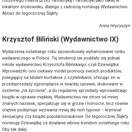
rodzinnego miasta przez fantastykę i fantastyki jako takiej w
lokalnym środowisku, dlatego z radością nominuję Wydawnictwo
Almaz do tegorocznej Śląkfy.
Anna Hrycyszyn
Krzysztof Biliński (Wydawnictwo IX
)
Wydarzenia ostatniego roku spowodowały wyhamowanie rynku
wydawniczego w Polsce. Tej tendencji nie poddało się jednak
młode wydawnictwo Krzysztofa Bilińskiego, czyli Dziewiątka.
Wprowadziło ono ciekawy model promocji swoich produktów,
polegający na bliskim kontakcie z czytelnikami, oferując im w
przedsprzedaży egzemplarze w twardej oprawie, drukowane w
systemie „na życzenie”, a do regularnej sprzedaży wprowadzając
książki w oprawie miękkiej. Wydawnictwo nie stroni od mniej
znanych nazwisk, specjalizuje się w grozie i horrorze, lecz równie
chętnie podejmuje wyzwania mniej dla nich typowe – kryminał
sensacyjny czy książki popularnonaukowe. Do tegorocznej Śląkfy
nominuję Dziewiątkę za działanie wbrew trendom ostatniego roku.
Oby tak dalej.