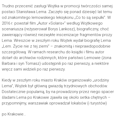
Trudno przecenić zasługi Wojtka w promocji twórczości samej
postaci Stanisława Lema. Zaczęło się ponad dziesięć lat temu
od znakomitego lemowskiego leksykonu „Co to są sepulki”. W
2016 r. powstał film „Autor »Solaris«” według Wojtkowego
scenariusza (reżyserował Borys Lankosz), biograficzny, choć
zawierający również niezwykłe inscenizacje fragmentów prozy
Lema. Wreszcie w zeszłym roku Wojtek wydał biografię Lema
„Lem. Życie nie z tej ziemi” – znakomitą i nieprawdopodobnie
szczegółową. W ramach researchu do książki i filmu autor
dotarł do archiwów rodzinnych, które państwo Lemowie (żona
Barbara i syn Tomasz) udostępnili po raz pierwszy, a niektóre
wręcz sami widzieli po raz pierwszy.
Kiedy w zeszłym roku miasto Kraków organizowało „urodziny
Lema”, Wojtek był główną gwiazdą trzydniowych obchodów.
Dostatecznie popularną, by na prowadzony przez niego spacer
śladami Lema po Krakowie zjawiła się około setka chętnych –
przypomnijmy, warszawiak oprowadzał lokalsów (i turystów)
po Krakowie…