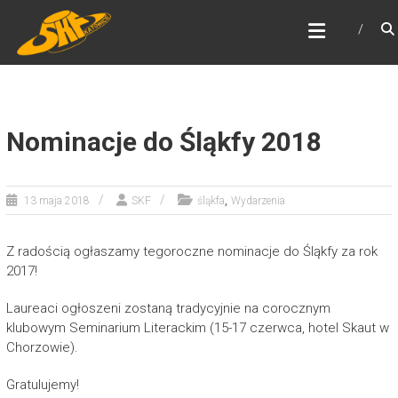
Skip
ŚLĄSKI KLUB FANTASTYKI
to
Najstarszy klub fantastyki w Polsce
content
Nominacje do Śląkfy 2018
,
13 maja 2018
SKF
śląkfa
Wydarzenia
Z radością ogłaszamy tegoroczne nominacje do Śląkfy za rok
2017!
Laureaci ogłoszeni zostaną tradycyjnie na corocznym
klubowym Seminarium Literackim (15-17 czerwca, hotel Skaut w
Chorzowie).
Gratulujemy!