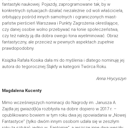
fantastyki naukowej. Pojazdy, zaprogramowane tak, by w
konkretnych sytuacjach działać niezależnie od woli właściciela,
orbitujący pośród innych samotnych i ograniczonych miast-
państw pierścień Warszawa i Punkty Zagrożenia określające,
czy danej osobie wolno przebywać na łonie społeczeństwa,
czy też należy ją dla dobra owego łona wyeliminować. Obraz
fantastyczny, ale przecież w pewnych aspektach zupełnie
prawdopodobny.
Książka Rafała Kosika dała mi do myślenia i dlatego nominuję jej
autora do tegorocznej Śląkfy w kategorii Twórca Roku.
Anna Hrycyszyn
Magdalena Kucenty
Mimo wcześniejszych nominacji do Nagrody im. Janusza A.
Zajdla jej gwiazd(k)a rozbłysła na dobre dopiero w 2017 r. –
opublikowano bowiem w tym roku dwa jej opowiadania w „Nowej
Fantastyce” (tylko dwóm innym osobom udała się w zeszłym
roku ta sztuka), jedno w „Fantomie”, a jeszcze inne dwa weszły