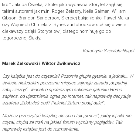
król” Jakuba Ćwieka, z kolei jako wydawca Storytel zajął się
takimi autorami jak m.in. Roger Zelazny, Neila Gaiman, William
Gibson, Brandon Sanderson, Siergiej Łukjanienko, Paweł Majka
czy Wojciech Chmielarz. Rynek audiobooków stał się o wiele
ciekawszy dzięki Storytelowi, dlatego nominuję go do
tegorocznej Śląkfy.
Katarzyna Szewioła-Nagel
Marek Żelkowski i Wiktor Żwikiewicz
Czy książka jest do czytania? Pozornie głupie pytanie, a jednak… W
świecie nieludzkim poczesne miejsce zajmuje zasada „dopadnij,
zabij i zeżryj”. Jednak o społecznym sukcesie gatunku Homo
sapiens, od ujarzmienia ognia po Internet, tak naprawdę decyduje
sztafeta „Zdobyłeś coś? Pięknie! Zatem podaj dalej”.
Możesz przeczytać książkę, ale ona i tak „umrze”, jakby jej nikt nie
czytał, chyba że trafi na jakieś forum wymiany poglądów. Tak
naprawdę książka jest do rozmawiania.