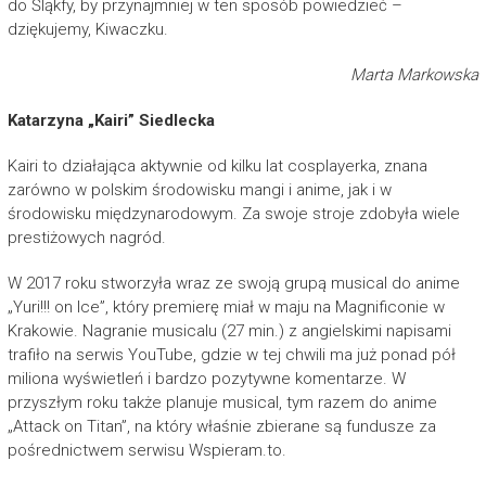
do Śląkfy, by przynajmniej w ten sposób powiedzieć –
dziękujemy, Kiwaczku.
Marta Markowska
Katarzyna „Kairi” Siedlecka
Kairi to działająca aktywnie od kilku lat cosplayerka, znana
zarówno w polskim środowisku mangi i anime, jak i w
środowisku międzynarodowym. Za swoje stroje zdobyła wiele
prestiżowych nagród.
W 2017 roku stworzyła wraz ze swoją grupą musical do anime
„Yuri!!! on Ice”, który premierę miał w maju na Magnificonie w
Krakowie. Nagranie musicalu (27 min.) z angielskimi napisami
trafiło na serwis YouTube, gdzie w tej chwili ma już ponad pół
miliona wyświetleń i bardzo pozytywne komentarze. W
przyszłym roku także planuje musical, tym razem do anime
„Attack on Titan”, na który właśnie zbierane są fundusze za
pośrednictwem serwisu Wspieram.to.