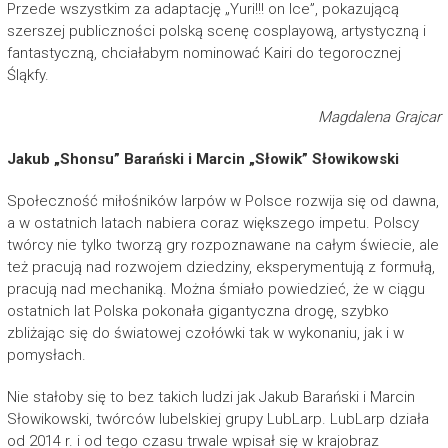
Przede wszystkim za adaptację „Yuri!!! on Ice”, pokazującą
szerszej publiczności polską scenę cosplayową, artystyczną i
fantastyczną, chciałabym nominować Kairi do tegorocznej
Śląkfy.
Magdalena Grajcar
Jakub „Shonsu” Barański i Marcin „Słowik” Słowikowski
Społeczność miłośników larpów w Polsce rozwija się od dawna,
a w ostatnich latach nabiera coraz większego impetu. Polscy
twórcy nie tylko tworzą gry rozpoznawane na całym świecie, ale
też pracują nad rozwojem dziedziny, eksperymentują z formułą,
pracują nad mechaniką. Można śmiało powiedzieć, że w ciągu
ostatnich lat Polska pokonała gigantyczna drogę, szybko
zbliżając się do światowej czołówki tak w wykonaniu, jak i w
pomysłach.
Nie stałoby się to bez takich ludzi jak Jakub Barański i Marcin
Słowikowski, twórców lubelskiej grupy LubLarp. LubLarp działa
od 2014 r. i od tego czasu trwale wpisał się w krajobraz