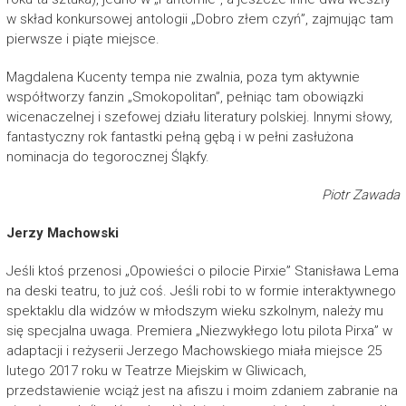
w skład konkursowej antologii „Dobro złem czyń”, zajmując tam
pierwsze i piąte miejsce.
Magdalena Kucenty tempa nie zwalnia, poza tym aktywnie
współtworzy fanzin „Smokopolitan”, pełniąc tam obowiązki
wicenaczelnej i szefowej działu literatury polskiej. Innymi słowy,
fantastyczny rok fantastki pełną gębą i w pełni zasłużona
nominacja do tegorocznej Śląkfy.
Piotr Zawada
Jerzy Machowski
Jeśli ktoś przenosi „Opowieści o pilocie Pirxie” Stanisława Lema
na deski teatru, to już coś. Jeśli robi to w formie interaktywnego
spektaklu dla widzów w młodszym wieku szkolnym, należy mu
się specjalna uwaga. Premiera „Niezwykłego lotu pilota Pirxa” w
adaptacji i reżyserii Jerzego Machowskiego miała miejsce 25
lutego 2017 roku w Teatrze Miejskim w Gliwicach,
przedstawienie wciąż jest na afiszu i moim zdaniem zabranie na