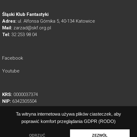
Śląski Klub Fantastyki
Adres:
ul. Alfonsa Górnika 5, 40-134 Katowice
Mail:
zarzad@skf.org.pl
Tel:
32 253 98 04
Facebook
Youtube
KRS:
0000037374
NIP:
6342305504
REGON:
003547420
Ta witryna internetowa używa plików ciasteczek, aby
poprawić komfort przeglądania
GDPR (RODO)
ODRZUĆ
ZEZWÓL