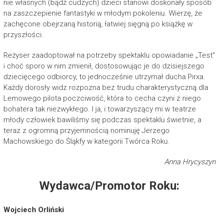
nie własnych (bądź cudzych) dzieci stanowi doskonały sposób
na zaszczepienie fantastyki w młodym pokoleniu. Wierzę, że
zachęcone obejrzaną historią, łatwiej sięgną po książkę w
przyszłości.
Reżyser zaadoptował na potrzeby spektaklu opowiadanie „Test”
i choć sporo w nim zmienił, dostosowując je do dzisiejszego
dziecięcego odbiorcy, to jednocześnie utrzymał ducha Pirxa.
Każdy dorosły widz rozpozna bez trudu charakterystyczną dla
Lemowego pilota poczciwość, która to cecha czyni z niego
bohatera tak niezwykłego. I ja, i towarzyszący mi w teatrze
młody człowiek bawiliśmy się podczas spektaklu świetnie, a
teraz z ogromną przyjemnością nominuję Jerzego
Machowskiego do Śląkfy w kategorii Twórca Roku.
Anna Hrycyszyn
Wydawca/Promotor Roku:
Wojciech Orliński