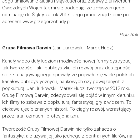
Jego umiłowanie Śląska i śląskości oraz zabawy z uniwersum
Gwiezdnych Wojen tak mi się podobają, ze zgłaszam jego
nominację do Śląkfy za rok 2017. Jego prace znajdziecie po
adresem www.grzegorzchudy.pl.
Piotr Rak
Grupa Filmowa Darwin
(Jan Jurkowski i Marek Hucz)
Kanały wideo dały ludziom możliwość nowej formy dystrybucji
tak twórczości, jak i publicystyki. Ich rozwój oraz dostępność
sprzętu nagrywającego sprawiły, że pojawiło się wiele polskich
kanałów publicystycznych, naukowych czy powiązanych z
popkulturą. Jan Jurkowski i Marek Hucz, tworząc w 2012 roku
Grupę Filmową Darwin, zdecydowali się pójść w innym kierunku.
Ich filmy to zabawa z popkulturą, fantastyką, gry z widzem. To
ciekawe ujęcie znanych historii. To ciągły rozwój, wzrastający
przez lata rozmach i profesjonalizm.
Twórczość Grupy Filmowej Darwin nie tylko zahacza o
fantastykę, ale używa jej jako jednego z centralnych filarów, na