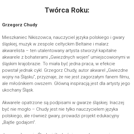
Twórca Roku:
Grzegorz Chudy
Mieszkaniec Nikiszowca, nauczyciel języka polskiego i gwary
śląskiej, muzyk w zespole celtyckim Beltaine i malarz
akwarelista – ten utalentowany artysta stworzył kapitalne
akwarele z bohaterami „Gwiezdnych wojen” umiejscowionymi w
śląskim krajobrazie. To miała być jedna praca, w efekcie
powstał jednak cykl. Grzegorz Chudy, autor akwarel „Gwiezdne
wojny na Śląsku”, przyznaje, że nie jest zagorzałym fanem filmu,
ale miłośnikiem owszem. Główną inspiracją jest dla artysty jego
ukochany Śląsk.
Akwarele opatrzone są podpisami w gwarze śląskiej. Inaczej
być nie mogło – Chudy jest nie tylko nauczycielem języka
polskiego, ale również gwary, prowadzi projekt edukacyjny
„Bajtle godajom”.