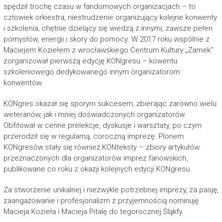
spędził trochę czasu w fandomowych organizacjach – to
człowiek orkiestra, niestrudzenie organizujący kolejne konwenty
i szkolenia, chętnie dzielący się wiedzą z innymi, zawsze pełen
pomysłów, energii i skory do pomocy. W 2017 roku wspólnie z
Maciejem Koziełem z wrocławskiego Centrum Kultury „Zamek”
zorganizował pierwszą edycję KONgresu – kowentu
szkoleniowego dedykowanego innym organizatorom
konwentów.
KONgres okazał się sporym sukcesem, zbierając zarówno wielu
weteranów, jak i mniej doświadczonych organizatorów.
Obfitował w cenne prelekcje, dyskusje i warsztaty, po czym
przerodził się w regularną, coroczną imprezę. Plonem
KONgresów stały się również KONteksty – zbiory artykułów
przeznaczonych dla organizatorów imprez fanowskich,
publikowane co roku z okazji kolejnych edycji KONgresu.
Za stworzenie unikalnej i niezwykle potrzebnej imprezy, za pasję,
zaangażowanie i profesjonalizm z przyjemnością nominuję
Macieja Kozieła i Macieja Pitalę do tegorocznej Śląkfy.