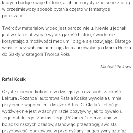
których buduje swoje historie, a ich humorystyczne serie zadają
w prześmiewczy sposób pytania często w fantastyce
poruszane.
Twórców materiałów wideo jest bardzo wielu. Niewielu jednak
jest w stanie utrzymać wysoką jakość historii, świadomie
korzystając z możliwości medium i ciągle się rozwijając. Dlatego
właśnie bez wahania nominuję Jana Jurkowskiego i Marka Hucza
do Śląkfy w kategorii Twórca Roku.
Michał Cholewa
Rafał Kosik
Czyste science fiction to w dzisiejszych czasach rzadkość.
Lektura „Różańca” autorstwa Rafała Kosika wywołała u mnie
przyjemne wspomnienia książek Artura C. Clarke’a, choć jej
wydźwięk nie jest w żadnym razie pozytywny, jak to bywało u
tego ostatniego. Zamiast tego „Różaniec” uderza silnie w
bolączki naszych czasów, stanowiąc przestrogę, swoistą
przypowieść, opakowaną w przemyślany i sugestywny sztafaż