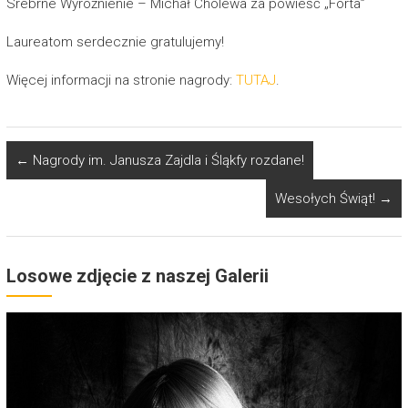
Srebrne Wyróżnienie – Michał Cholewa za powieść „Forta”
Laureatom serdecznie gratulujemy!
Więcej informacji na stronie nagrody:
TUTAJ
.
←
Nagrody im. Janusza Zajdla i Śląkfy rozdane!
Wesołych Świąt!
→
Losowe zdjęcie z naszej Galerii