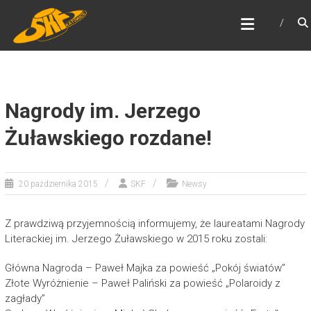
Skip
ŚLĄSKI KLUB FANTASTYKI
to
Najstarszy klub fantastyki w Polsce
content
Nagrody im. Jerzego
Żuławskiego rozdane!
20 października 2015
SKF
Newsy
Z prawdziwą przyjemnością informujemy, że laureatami Nagrody
Literackiej im. Jerzego Żuławskiego w 2015 roku zostali:
Główna Nagroda – Paweł Majka za powieść „Pokój światów”
Złote Wyróżnienie – Paweł Paliński za powieść „Polaroidy z
zagłady”