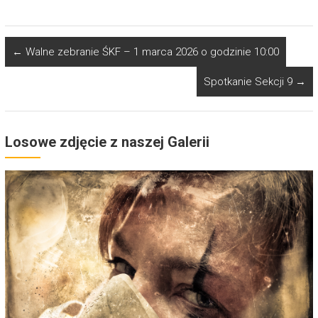
←
Walne zebranie ŚKF – 1 marca 2026 o godzinie 10:00
Spotkanie Sekcji 9
→
Losowe zdjęcie z naszej Galerii