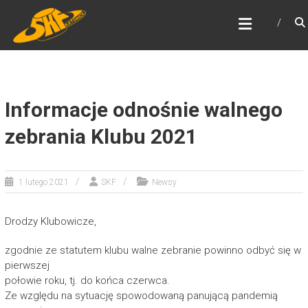
Skip
ŚLĄSKI KLUB FANTASTYKI
to
Najstarszy klub fantastyki w Polsce
content
Informacje odnośnie walnego
zebrania Klubu 2021
1 lutego 2021
SKF
Newsy
Drodzy Klubowicze,
zgodnie ze statutem klubu walne zebranie powinno odbyć się w
pierwszej
połowie roku, tj. do końca czerwca.
Ze względu na sytuację spowodowaną panującą pandemią