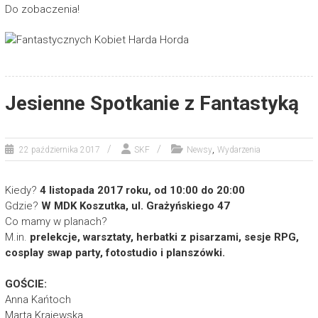
Do zobaczenia!
Jesienne Spotkanie z Fantastyką
,
22 października 2017
SKF
Newsy
Wydarzenia
Kiedy?
4 listopada 2017 roku, od 10:00 do 20:00
Gdzie?
W MDK Koszutka, ul. Grażyńskiego 47
Co mamy w planach?
M.in.
prelekcje, warsztaty, herbatki z pisarzami, sesje RPG,
cosplay swap party, fotostudio i planszówki.
GOŚCIE:
Anna Kańtoch
Marta Krajewska