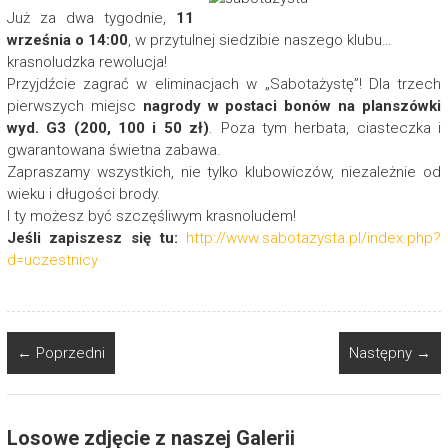
Już za dwa tygodnie,
11
września o 14:00
, w przytulnej siedzibie naszego klubu…
krasnoludzka rewolucja!
Przyjdźcie zagrać w eliminacjach w „Sabotażystę”! Dla trzech
pierwszych miejsc
nagrody w postaci bonów na planszówki
wyd. G3 (200, 100 i 50 zł)
. Poza tym herbata, ciasteczka i
gwarantowana świetna zabawa.
Zapraszamy wszystkich, nie tylko klubowiczów, niezależnie od
wieku i długości brody.
I ty możesz być szczęśliwym krasnoludem!
Jeśli zapiszesz się tu:
http://www.sabotazysta.pl/index.php?
d=uczestnicy
← Poprzedni
Następny →
Losowe zdjęcie z naszej Galerii