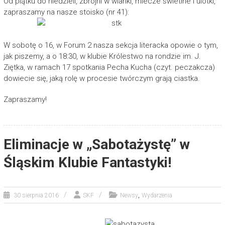
Od piątku do niedzieli, zbrojni w wianki, miecze świetlne i ulotki,
zapraszamy na nasze stoisko (nr 41):
W sobotę o 16, w Forum 2 nasza sekcja literacka opowie o tym,
jak piszemy, a o 18:30, w klubie Królestwo na rondzie im. J.
Ziętka, w ramach 17 spotkania Pecha Kucha (czyt. peczakcza)
dowiecie się, jaką rolę w procesie twórczym grają ciastka.
Zapraszamy!
Eliminacje w „Sabotażystę” w
Śląskim Klubie Fantastyki!
,
30 sierpnia 2016
SKF
Newsy
Wydarzenia