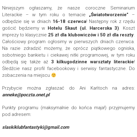
Niniejszym ogłaszamy, że nasze coroczne Seminarium
Literackie – w tym roku o temacie
„Światotworzenie”
–
odbędzie się w dniach
16-18 czerwca
! Następny rok z rzędu
gościć będziemy w
Hotelu Skaut (ul. Harcerska 3)
. Koszt
imprezy to klasycznie
25 zł dla klubowiczów i 50 zł dla reszty
.
Całościowy program ogłosimy w pierwszych dniach czerwca.
Na razie zdradzić możemy, że oprócz piątkowego ogniska,
sobotniego bankietu i ciekawej nitki programowej, w tym roku
odbędą się także aż
3 kilkugodzinne warsztaty literackie
!
Śledźcie nasz profil facebookowy i serwisy fantastyczne. Do
zobaczenia na miejscu
Przybycie można zgłaszać do Ani Kańtoch na adres:
anneke@poczta.onet.pl
Punkty programu (maksymalnie do końca maja!) przyjmujemy
pod adresem:
slaskiklubfantastyki@gmail.com