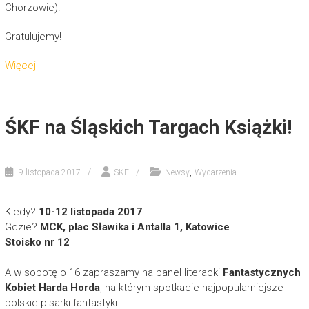
Chorzowie).
Gratulujemy!
Więcej
ŚKF na Śląskich Targach Książki!
,
9 listopada 2017
SKF
Newsy
Wydarzenia
Kiedy?
10-12 listopada 2017
Gdzie?
MCK, plac Sławika i Antalla 1, Katowice
Stoisko nr 12
A w sobotę o 16 zapraszamy na panel literacki
Fantastycznych
Kobiet Harda Horda
, na którym spotkacie najpopularniejsze
polskie pisarki fantastyki.