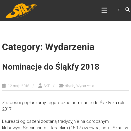
Skip
ŚLĄSKI KLUB FANTASTYKI
to
Najstarszy klub fantastyki w Polsce
content
Category: Wydarzenia
Nominacje do Śląkfy 2018
,
13 maja 2018
SKF
śląkfa
Wydarzenia
Z radością ogłaszamy tegoroczne nominacje do Śląkfy za rok
2017!
Laureaci ogłoszeni zostaną tradycyjnie na corocznym
klubowym Seminarium Literackim (15-17 czerwca, hotel Skaut w