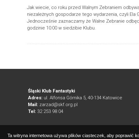
Jak wiecie, co roku przed Walnym Zebraniem odbywa
niezależnych gospodarze tego wydarzenia, czyli Ela G
Jednocześnie zaznaczamy że Walne Zebranie odbędzie
godzinie 10:00 w siedzibie Klubu.
Śląski Klub Fantastyki
Adres:
ul. Alfonsa Górnika 5, 40-134 Katowice
Mail:
zarzad@skf.org.pl
Tel:
32 253 98 04
Ta witryna internetowa używa plików ciasteczek, aby poprawić k