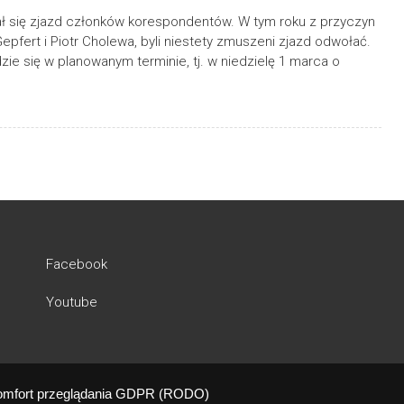
ł się zjazd członków korespondentów. W tym roku z przyczyn
epfert i Piotr Cholewa, byli niestety zmuszeni zjazd odwołać.
 się w planowanym terminie, tj. w niedzielę 1 marca o
Facebook
Youtube
omfort przeglądania
GDPR (RODO)