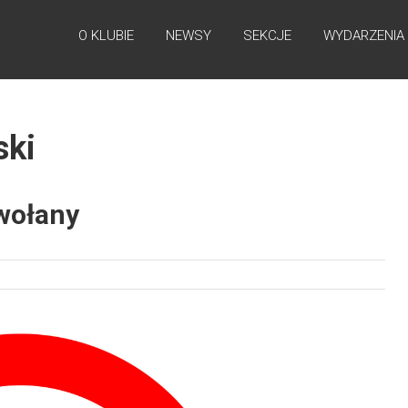
O KLUBIE
NEWSY
SEKCJE
WYDARZENIA
ski
wołany