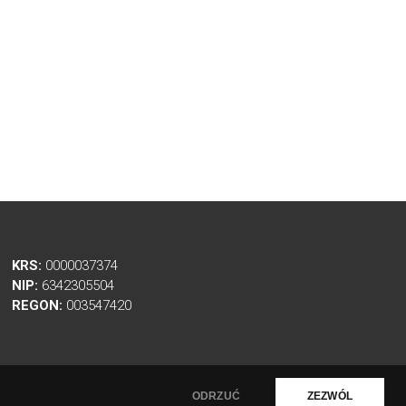
KRS:
0000037374
NIP:
6342305504
REGON:
003547420
ODRZUĆ
ZEZWÓL