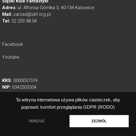
Śląski Klub Fantastyki
Adres:
ul. Alfonsa Górnika 5, 40-134 Katowice
Mail:
zarzad@skf.org.pl
Tel:
32 253 98 04
Facebook
Youtube
KRS:
0000037374
NIP:
6342305504
REGON:
003547420
Ta witryna internetowa używa plików ciasteczek, aby
poprawić komfort przeglądania
GDPR (RODO)
ODRZUĆ
ZEZWÓL
Copyright © 2026
Śląski Klub Fantastyki
. Theme:
Himalayas
by ThemeGrill.
Powered by
WordPress
.